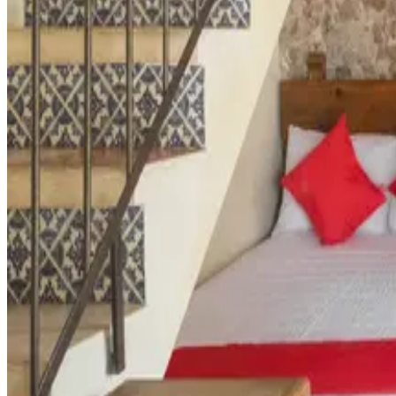
Total Camas
1 king size
Ver detalles
20 % de Descuento
Desde
$1,147 MXN
$1,376 MXN
Ver galería
Doble
Cap. Maxima
4
Total Camas
2 matrimonial
Ver detalles