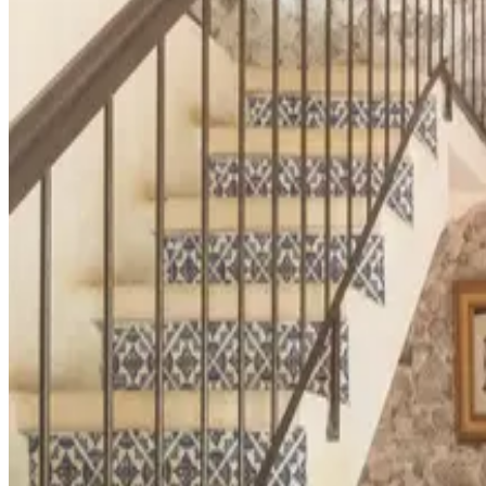
Cap. Maxima
4
Total Camas
2 matrimonial
Ver detalles
20 % de Descuento
Desde
$1,088 MXN
$1,306 MXN
Ver galería
King
Cap. Maxima
2