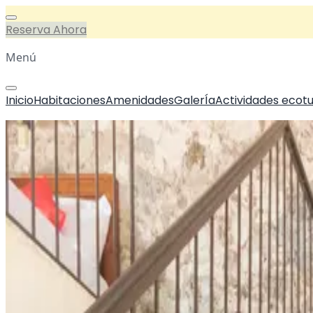
Reserva Ahora
Menú
Inicio
Habitaciones
Amenidades
GalerÍa
Actividades ecotu
Inicio
/
Habitaciones
Todas las habitaciones
20 % de Descuento
Desde
$970 MXN
$1,164 MXN
Ver galería
Doble Economica