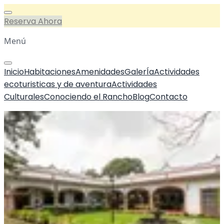
Reserva Ahora
Menú
Inicio
Habitaciones
Amenidades
GalerÍa
Actividades
ecoturisticas y de aventura
Actividades
Culturales
Conociendo el Rancho
Blog
Contacto
Inicio
/
Galeria
Galeria de Imagenes