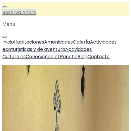
Reserva Ahora
Menú
Inicio
Habitaciones
Amenidades
GalerÍa
Actividades
ecoturisticas y de aventura
Actividades
Culturales
Conociendo el Rancho
Blog
Contacto
Inicio
/
Habitaciones
/
Doble Economica
Rancho Hotel el Carmen
Doble Economica
Desde
$970 MXN
$1,164 MXN