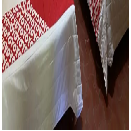
2 Camas Matrimonial
Ventilador
Closet/armario
Bote de basura
Toalla
Aire acondicionado
Internet
Galeria de
Doble Economica
Ver imagen
Ver imagen
Ver imagen
Ver imagen
Ver imagen