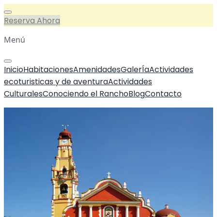
Reserva Ahora
Menú
Inicio
Habitaciones
Amenidades
GalerÍa
Actividades
ecoturisticas y de aventura
Actividades
Culturales
Conociendo el Rancho
Blog
Contacto
Inicio
/
Blogs
/
Santa Ana Tlapacoyan, Veracruz
Santa Ana Tlapacoyan, Veracruz
Autor:
Gabii
Fecha de publicacion:
Sin fecha de publicacion