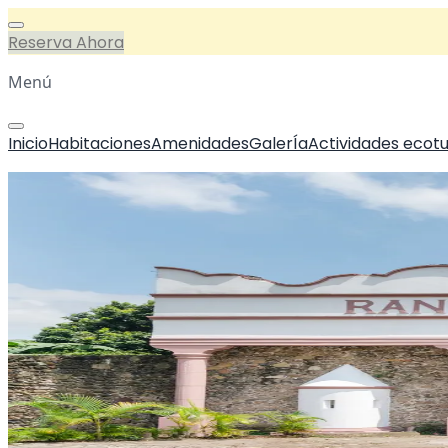
Reserva Ahora
Menú
Inicio
Habitaciones
Amenidades
GalerÍa
Actividades ecotu
Inicio
/
Blogs
/
Nuestra historia
Nuestra historia
Autor:
Gabii
Fecha de publicacion:
Sin fecha de publicacion
Ver imagen
Abrimos las puertas al turismo a finales del sigo pasad