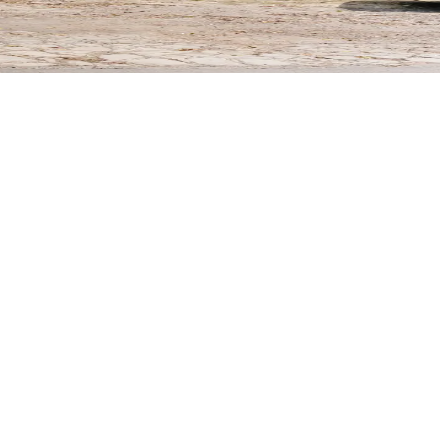
sentara la cultura Totonaca para después ser dominados
filipinos para después ser adquirida por Guadalupe