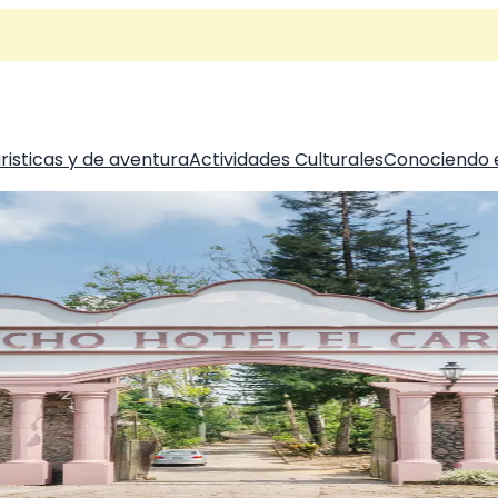
risticas y de aventura
Actividades Culturales
Conociendo 
o pero nuestra historia se remonta a muchos siglos atrás