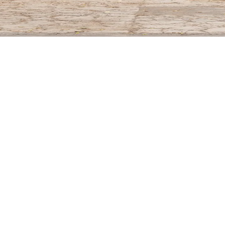
incursiones haciendo que en la época precolombina se a
rante el Virreinato, el Rancho formo parte de misioneros 