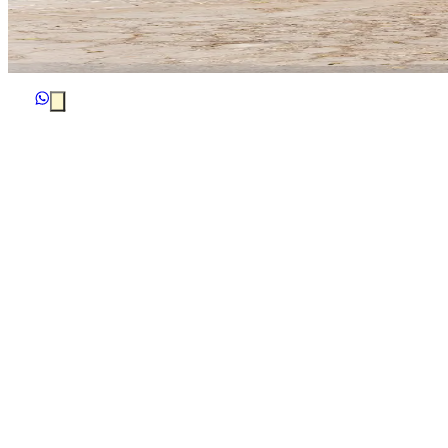
mil años cuando los primeros pobladores hicieron sus 
por la cultura Azteca. Hay registros que señalan que du
Victoria.