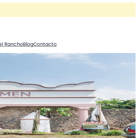
el Rancho
Blog
Contacto
; investigadores dan antigüedad al rancho de mas de 4